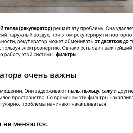
й тепла (рекуператор)
решает эту проблему. Она удаляе
жий наружный воздух, при этом рекуперируя и повторно
льности, рекуператор может обменивать
от десятков до 
используя электроэнергию. Однако есть один важнейший
ю работу этой системы:
фильтры
.
атора очень важны
помещении. Они задерживают
пыль, пыльцу, сажу
и други
жилое пространство. Со временем эти фильтры накаплив
егулярно, проблемы начинают накапливаться.
ы не меняются: