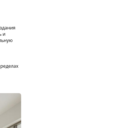
 здания
ь и
льную
пределах