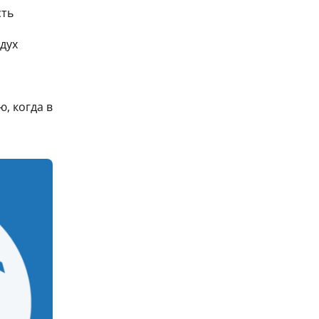
сть
дух
, когда в