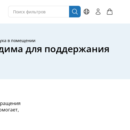
духа в помещении
одима для поддержания
обращения
омогает,