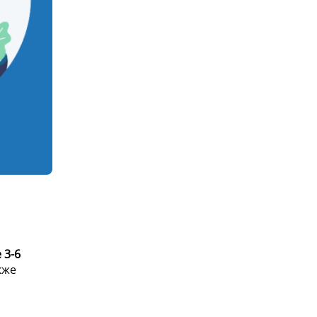
 3-6
кже