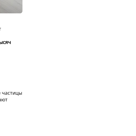
т
тысяч
е частицы
ают