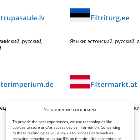
ltrupasaule.lv
Filtriturg.ee
вийский, русский,
Языки: эстонский, русский, 
й
ilterimperium.de
Filtermarkt.at
ецкий, английский
Языки: немецкий, английск
Управление согласием
To provide the best experiences, we use technologies like
cookies to store and/or access device information. Consenting
to these technologies will allow us to process data such as
browsing behavior or unique IDs on this site. Not consenting or