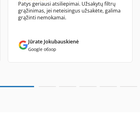
Patys geriausi atsiliepimai. Užsakytų filtrų
grąžinimas, jei neteisingus užsakėte, galima
grąžinti nemokamai.
Jūrate Jokubauskienė
Google обзор