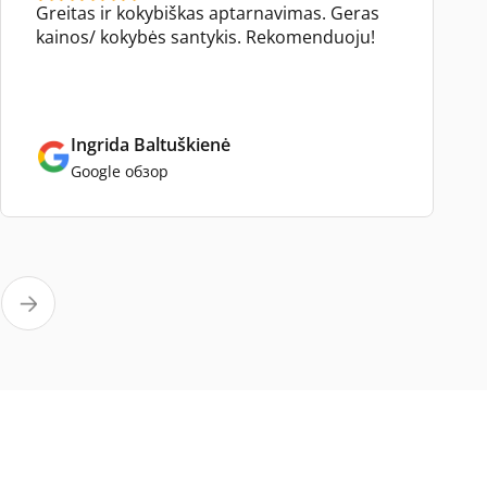
Greitas ir kokybiškas aptarnavimas. Geras
kainos/ kokybės santykis. Rekomenduoju!
Ingrida Baltuškienė
Google обзор