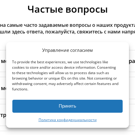
Частые вопросы
на самые часто задаваемые вопросы о наших продуктах
ашли здесь ответа, пожалуйста, свяжитесь с нами напр
Управление согласием
а между оригинальными и аналоговыми фильтр
To provide the best experiences, we use technologies like
cookies to store and/or access device information. Consenting
to these technologies will allow us to process data such as
browsing behavior or unique IDs on this site. Not consenting or
льтры производятся самим изготовителем рекуператор
withdrawing consent, may adversely affect certain features and
ными производственными партнёрами. Такие фильтры 
 между фильтрами EN 779 и ISO 16890?
functions.
ндартам бренда, включая требования к материалам, пр
Принять
(уже устарел) использовал классы G4, M5, F7 и др.
ISO 16
ьтры изготавливаются надёжными независимыми произ
ндарт, который оценивает эффективность фильтра про
тры рекуператора помочь при аллергии?
облюдают строгие стандарты качества. Мы тесно сотруд
пример, бывший класс
F7
теперь соответствует
ePM1 60%
Политика конфиденциальности
енный контроль качества, чтобы гарантировать точну
ии, чтобы вам было проще подобрать подходящий филь
боту фильтров.
ее высокого класса, например
F7
или
ePM1
, эффективно