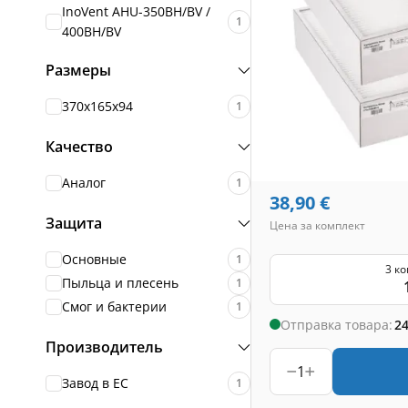
InoVent AHU-350BH/BV /
1
400BH/BV
Размеры
370x165x94
1
Качество
Аналог
1
38,90
€
Защита
Цена за комплект
Основные
1
3 к
Пыльца и плесень
1
Смог и бактерии
1
Отправка товара:
24
Производитель
1
Завод в ЕС
1