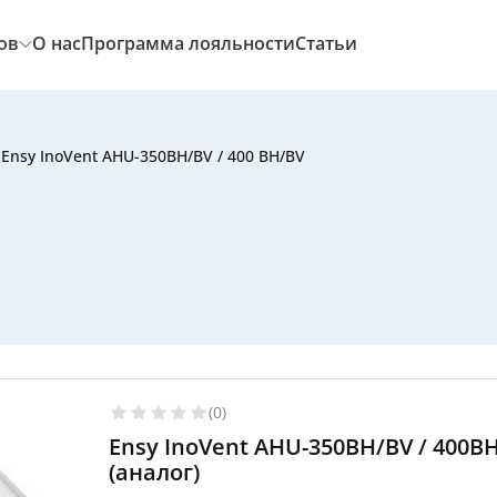
ов
О нас
Программа лояльности
Статьи
Ensy InoVent AHU-350BH/BV / 400 BH/BV
(0)
Ensy InoVent AHU-350BH/BV / 400B
(аналог)