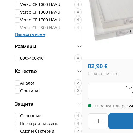
Verso CF 1000 H/V/U
4
Verso CF 1300 H/V/U
4
Verso CF 1700 H/V/U
4
Verso CF 2300 H/V/U
4
Паказать все +
Размеры
800x400x46
4
82,90
€
Качество
Цена за комплект
Аналог
2
3 к
Оригинал
2
Защита
Отправка товара:
24
Основные
4
1
Пыльца и плесень
4
Смог и бактерии
2