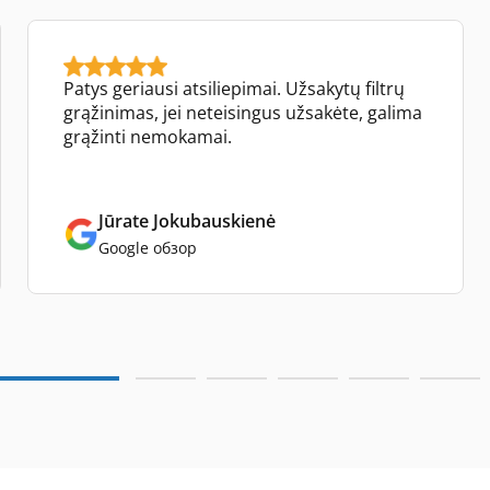
Patys geriausi atsiliepimai. Užsakytų filtrų
grąžinimas, jei neteisingus užsakėte, galima
grąžinti nemokamai.
Jūrate Jokubauskienė
Google обзор