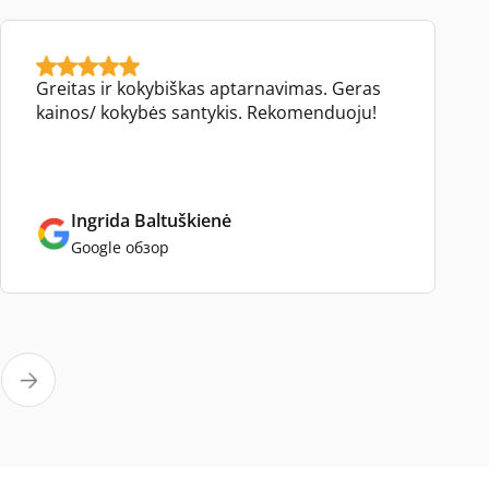
Greitas ir kokybiškas aptarnavimas. Geras
kainos/ kokybės santykis. Rekomenduoju!
Ingrida Baltuškienė
Google обзор