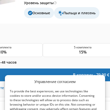
Уровень защиты
Основные
Пыльца и плесень
омплекта
5 комплекта
10%
15%
-48 часов
В корзину -
79,90
€
Управление согласием
те
198
баллов
To provide the best experiences, we use technologies like
cookies to store and/or access device information. Consenting
to these technologies will allow us to process data such as
browsing behavior or unique IDs on this site. Not consenting or
(0)
withdrawing consent, may adversely affect certain features and