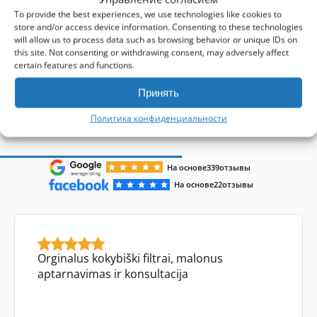
-
Кэшбэк
Получите
330
баллов
To provide the best experiences, we use technologies like cookies to
store and/or access device information. Consenting to these technologies
will allow us to process data such as browsing behavior or unique IDs on
1-4 of 4
this site. Not consenting or withdrawing consent, may adversely affect
certain features and functions.
Принять
Политика конфиденциальности
Отзывы клиентов
На основе
339
отзывы
На основе
22
отзывы
Orginalus kokybiški filtrai, malonus
aptarnavimas ir konsultacija