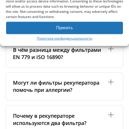
store and/or access device information. Consenting to these technologies
will allow us to process data such as browsing behavior or unique IDs on
В чем разница между
this site. Not consenting or withdrawing consent, may adversely affect
оригинальными и аналоговыми
certain features and functions.
фильтрами?
Принять
Политика конфиденциальности
Оригинальные фильтры производятся самим
изготовителем рекуператора или его
В чём разница между фильтрами
сертифицированными производственными
EN 779 и ISO 16890?
партнёрами. Такие фильтры соответствуют
специальным стандартам бренда, включая
требования к материалам, производству и
упаковке.
Стандарт
EN 779
(уже устарел) использовал классы
G4, M5, F7 и др.
ISO 16890
— современный
Могут ли фильтры рекуператора
Аналоговые фильтры изготавливаются
стандарт, который оценивает эффективность
помочь при аллергии?
надёжными независимыми производителями,
фильтра против частиц
PM10, PM2.5 и PM1
.
которые также соблюдают строгие стандарты
Например, бывший класс
F7
теперь соответствует
качества. Мы тесно сотрудничаем с ними и
ePM1 60%
. Мы указываем обе классификации,
проводим собственный контроль качества, чтобы
чтобы вам было проще подобрать подходящий
Да. Фильтры более высокого класса, например
F7
гарантировать точную совместимость и
фильтр.
или
ePM1
, эффективно задерживают аллергены —
Почему в рекуператоре
стабильную работу фильтров.
пыльцу, пылевых клещей и частички шерсти
используются два фильтра?
животных. Это улучшает качество воздуха для
Поскольку такие фильтры не привязаны к