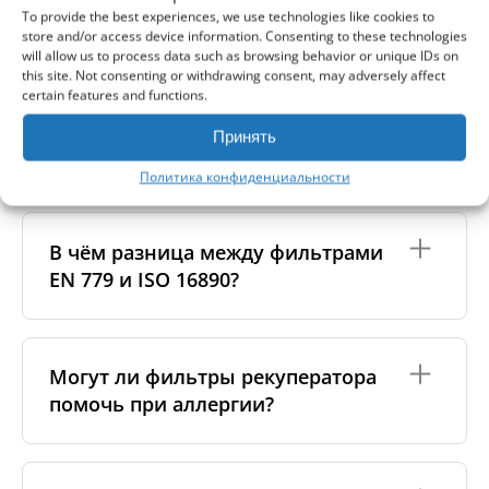
To provide the best experiences, we use technologies like cookies to
store and/or access device information. Consenting to these technologies
will allow us to process data such as browsing behavior or unique IDs on
this site. Not consenting or withdrawing consent, may adversely affect
certain features and functions.
В чем разница между
оригинальными и аналоговыми
Принять
фильтрами?
Политика конфиденциальности
Оригинальные фильтры производятся самим
изготовителем рекуператора или его
В чём разница между фильтрами
сертифицированными производственными
EN 779 и ISO 16890?
партнёрами. Такие фильтры соответствуют
специальным стандартам бренда, включая
требования к материалам, производству и
упаковке.
Стандарт
EN 779
(уже устарел) использовал классы
G4, M5, F7 и др.
ISO 16890
— современный
Могут ли фильтры рекуператора
Аналоговые фильтры изготавливаются
стандарт, который оценивает эффективность
помочь при аллергии?
надёжными независимыми производителями,
фильтра против частиц
PM10, PM2.5 и PM1
.
которые также соблюдают строгие стандарты
Например, бывший класс
F7
теперь соответствует
качества. Мы тесно сотрудничаем с ними и
ePM1 60%
. Мы указываем обе классификации,
проводим собственный контроль качества, чтобы
чтобы вам было проще подобрать подходящий
Да. Фильтры более высокого класса, например
F7
гарантировать точную совместимость и