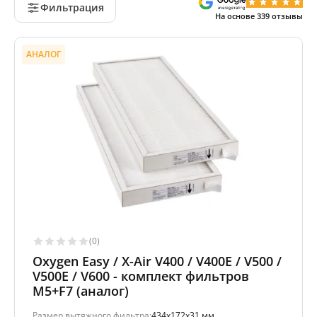
Фильтрация
На основе
339
отзывы
АНАЛОГ
(0)
Oxygen Easy / X-Air V400 / V400E / V500 /
V500E / V600 - комплект фильтров
M5+F7 (аналог)
Размер вытяжного фильтра:
434x172x31 мм