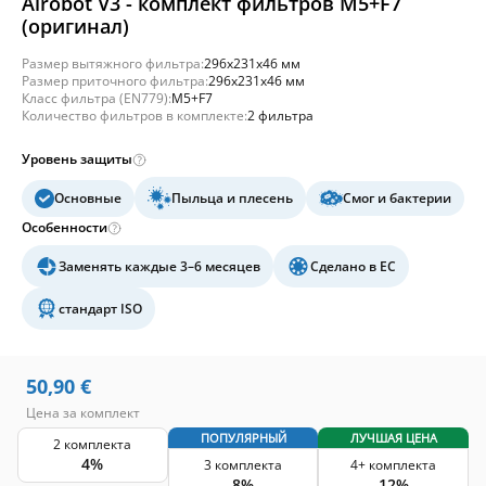
Airobot V3 - комплект фильтров M5+F7
(оригинал)
Размер вытяжного фильтра:
296x231x46 мм
Размер приточного фильтра:
296x231x46 мм
Класс фильтра (EN779):
M5+F7
Количество фильтров в комплекте:
2 фильтра
Уровень защиты
Основные
Пыльца и плесень
Смог и бактерии
Особенности
Заменять каждые 3–6 месяцев
Сделано в ЕС
стандарт ISO
50,90
€
Цена за комплект
ПОПУЛЯРНЫЙ
ЛУЧШАЯ ЦЕНА
2 комплекта
4%
3 комплекта
4+ комплекта
8%
12%