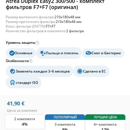
Atrea Duplex Easy2 300/500 - комплект
фильтров F7+F7 (оригинал)
Размер вытяжного фильтра:
210x180x48 мм
Размер приточного фильтра:
210x180x48 мм
Класс фильтра (EN779):
F7+F7
Количество фильтров в комплекте:
2 фильтра
Уровень защиты
Основные
Пыльца и плесень
Смог и бактерии
Особенности
Заменять каждые 3–6 месяцев
Сделано в ЕС
стандарт ISO
41,90
€
Цена за комплект
ПОПУЛЯРНЫЙ
ЛУЧШАЯ ЦЕНА
2 комплекта
4%
3 комплекта
4+ комплекта
8%
12%