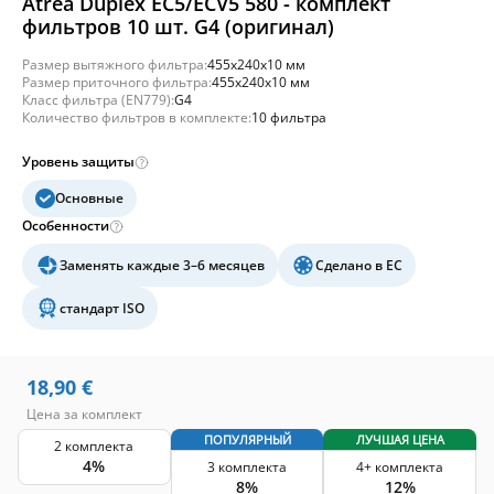
Atrea Duplex EC5/ECV5 580 - комплект
фильтров 10 шт. G4 (оригинал)
Размер вытяжного фильтра:
455x240x10 мм
Размер приточного фильтра:
455x240x10 мм
Класс фильтра (EN779):
G4
Количество фильтров в комплекте:
10 фильтра
Уровень защиты
Основные
Особенности
Заменять каждые 3–6 месяцев
Сделано в ЕС
стандарт ISO
18,90
€
Цена за комплект
ПОПУЛЯРНЫЙ
ЛУЧШАЯ ЦЕНА
2 комплекта
4%
3 комплекта
4+ комплекта
8%
12%