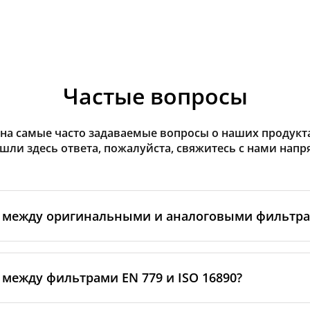
Частые вопросы
на самые часто задаваемые вопросы о наших продуктах
ашли здесь ответа, пожалуйста, свяжитесь с нами напр
а между оригинальными и аналоговыми фильтр
льтры производятся самим изготовителем рекуператор
ными производственными партнёрами. Такие фильтры 
 между фильтрами EN 779 и ISO 16890?
ндартам бренда, включая требования к материалам, пр