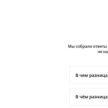
Мы собрали ответы 
не н
В чем разниц
Оригинальные фи
сертифицирован
В чём разница
специальным ста
упаковке.