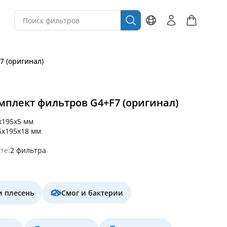
F7 (оригинал)
 комплект фильтров G4+F7 (оригинал)
x195x5 мм
5x195x18 мм
те:
2 фильтра
и плесень
Смог и бактерии