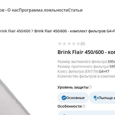
ов
О нас
Программа лояльности
Статьи
rink Flair 450/600
Brink Flair 450/600 - комплект фильтров G4+
(0)
Brink Flair 450/600 -
Размер вытяжного фильтра:
595
Размер приточного фильтра:
59
Класс фильтра (EN779):
G4+F7
Количество фильтров в комплек
Уровень защиты
Основные
Пыльца 
Особенности