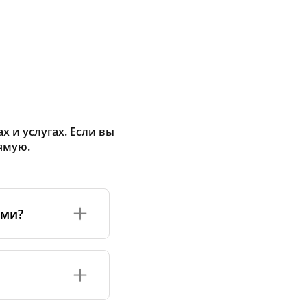
 и услугах. Если вы
ямую.
ами?
а или его
соответствуют
оизводству и