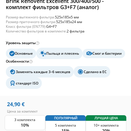
Brink Renovent Excellent 300/400/500 -
комплект фильтров G3+F7 (аналог)
Размер вытяжного фильтра:
525x185x5 мм
Размер приточного фильтра:
525x185x24 мм
Класс фильтра (EN779):
G4+F7
Количество фильтров в комплекте:
2 фильтра
Уровень защиты
Основные
Пыльца и плесень
Смог и бактерии
Особенности
Заменять каждые 3–6 месяцев
Сделано в ЕС
стандарт ISO
24,90
€
Цена за комплект
ПОПУЛЯРНЫЙ
ЛУЧШАЯ ЦЕНА
3 комплекта
10%
5 комплекта
10+ комплекта
15%
20%