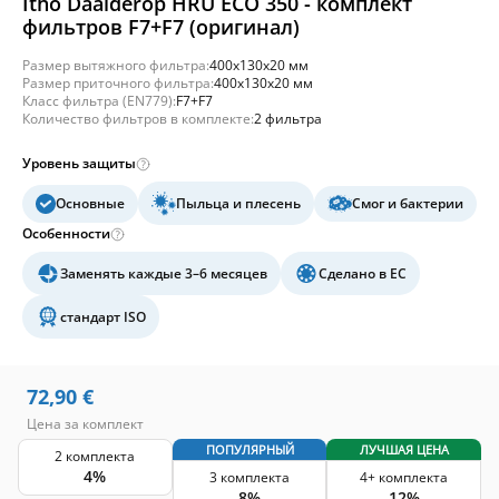
Itho Daalderop HRU ECO 350 - комплект
фильтров F7+F7 (оригинал)
Размер вытяжного фильтра:
400x130x20 мм
Размер приточного фильтра:
400x130x20 мм
Класс фильтра (EN779):
F7+F7
Количество фильтров в комплекте:
2 фильтра
Уровень защиты
Основные
Пыльца и плесень
Смог и бактерии
Особенности
Заменять каждые 3–6 месяцев
Сделано в ЕС
стандарт ISO
72,90
€
Цена за комплект
ПОПУЛЯРНЫЙ
ЛУЧШАЯ ЦЕНА
2 комплекта
4%
3 комплекта
4+ комплекта
8%
12%