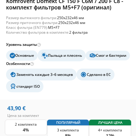
Komfovent Domekt CF 150 F C6M / 200 F C8 -
комплект фильтров M5+F7 (оригинал)
Размер вытяжного фильтра:
250x232x46 мм
Размер приточного фильтра:
250x232x46 мм
Класс фильтра (EN779):
M5+F7
Количество фильтров в комплекте:
2 фильтра
Уровень защиты
Основные
Пыльца и плесень
Смог и бактерии
Особенности
Заменять каждые 3–6 месяцев
Сделано в ЕС
стандарт ISO
43,90
€
Цена за комплект
ПОПУЛЯРНЫЙ
ЛУЧШАЯ ЦЕНА
2 комплекта
4%
3 комплекта
4+ комплекта
8%
12%