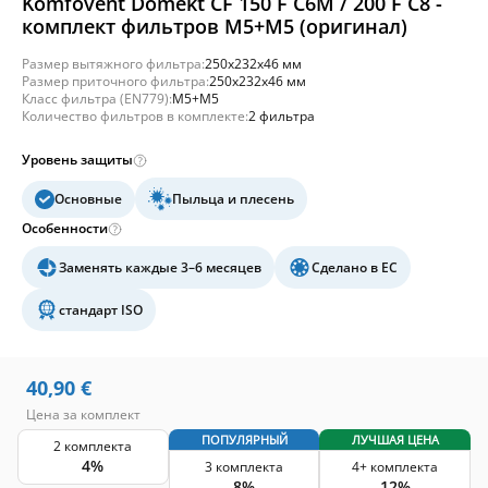
Komfovent Domekt CF 150 F C6M / 200 F C8 -
комплект фильтров M5+M5 (оригинал)
Размер вытяжного фильтра:
250x232x46 мм
Размер приточного фильтра:
250x232x46 мм
Класс фильтра (EN779):
M5+M5
Количество фильтров в комплекте:
2 фильтра
Уровень защиты
Основные
Пыльца и плесень
Особенности
Заменять каждые 3–6 месяцев
Сделано в ЕС
стандарт ISO
40,90
€
Цена за комплект
ПОПУЛЯРНЫЙ
ЛУЧШАЯ ЦЕНА
2 комплекта
4%
3 комплекта
4+ комплекта
8%
12%