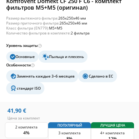
Komfovent Domekt CF 250 F C6 - комплект
фильтров M5+M5 (оригинал)
Размер вытяжного фильтра:
265x250x46 мм
Размер приточного фильтра:
265x250x46 мм
Класс фильтра (EN779):
M5+M5
Количество фильтров в комплекте:
2 фильтра
Уровень защиты
Основные
Пыльца и плесень
Особенности
Заменять каждые 3–6 месяцев
Сделано в ЕС
стандарт ISO
41,90
€
Цена за комплект
ПОПУЛЯРНЫЙ
ЛУЧШАЯ ЦЕНА
2 комплекта
4%
3 комплекта
4+ комплекта
8%
12%