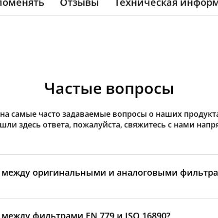
поменять
Отзывы
Техническая инфор
Частые вопросы
на самые часто задаваемые вопросы о наших продуктах
ашли здесь ответа, пожалуйста, свяжитесь с нами напр
а между оригинальными и аналоговыми фильтр
льтры производятся самим изготовителем рекуператор
ными производственными партнёрами. Такие фильтры 
 между фильтрами EN 779 и ISO 16890?