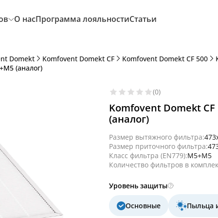
ов
О нас
Программа лояльности
Статьи
nt Domekt
Komfovent Domekt CF
Komfovent Domekt CF 500
+M5 (аналог)
(0)
Komfovent Domekt CF 
(аналог)
Размер вытяжного фильтра:
473
Размер приточного фильтра:
47
Класс фильтра (EN779):
M5+M5
Количество фильтров в комплек
Уровень защиты
Основные
Пыльца 