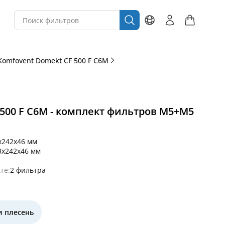
Komfovent Domekt CF 500 F C6M
500 F C6M - комплект фильтров M5+M5
x242x46 мм
3x242x46 мм
те:
2 фильтра
и плесень