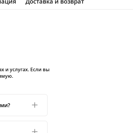
мация
Доставка и возврат
 и услугах. Если вы
ямую.
ами?
а или его
соответствуют