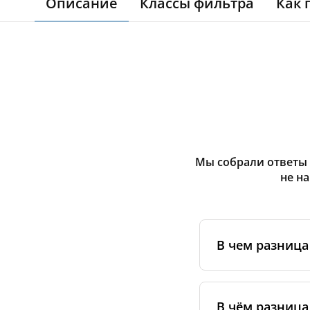
Описание
Классы фильтра
Как 
Мы собрали ответы 
не н
В чем разниц
Оригинальные фи
сертифицирован
В чём разница