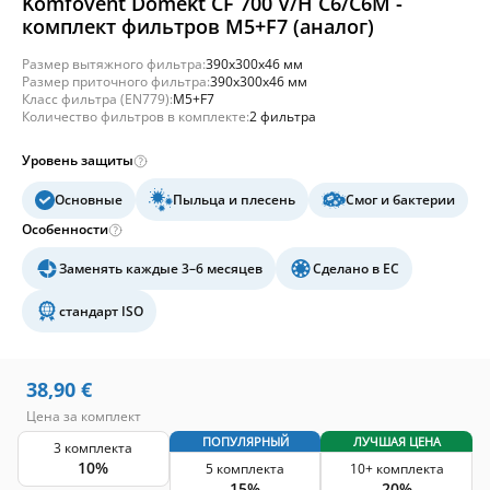
Komfovent Domekt CF 700 V/H C6/C6M -
комплект фильтров M5+F7 (аналог)
Размер вытяжного фильтра:
390x300x46 мм
Размер приточного фильтра:
390x300x46 мм
Класс фильтра (EN779):
M5+F7
Количество фильтров в комплекте:
2 фильтра
Уровень защиты
Основные
Пыльца и плесень
Смог и бактерии
Особенности
Заменять каждые 3–6 месяцев
Сделано в ЕС
стандарт ISO
38,90
€
Цена за комплект
ПОПУЛЯРНЫЙ
ЛУЧШАЯ ЦЕНА
3 комплекта
10%
5 комплекта
10+ комплекта
15%
20%