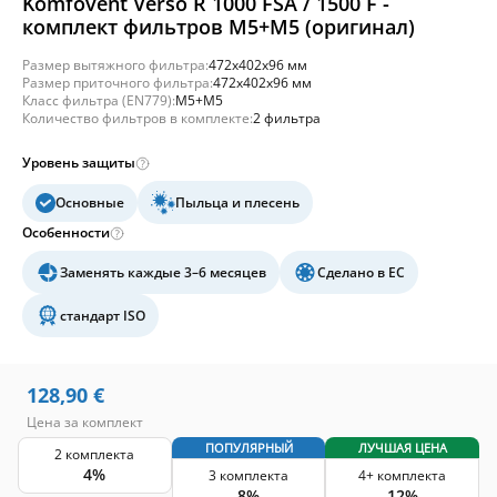
Komfovent Verso R 1000 FSA / 1500 F -
комплект фильтров M5+M5 (оригинал)
Размер вытяжного фильтра:
472x402x96 мм
Размер приточного фильтра:
472x402x96 мм
Класс фильтра (EN779):
M5+M5
Количество фильтров в комплекте:
2 фильтра
Уровень защиты
Основные
Пыльца и плесень
Особенности
Заменять каждые 3–6 месяцев
Сделано в ЕС
стандарт ISO
128,90
€
Цена за комплект
ПОПУЛЯРНЫЙ
ЛУЧШАЯ ЦЕНА
2 комплекта
4%
3 комплекта
4+ комплекта
8%
12%