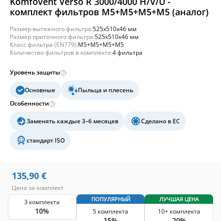
Komfovent Verso R 3000/4000 H/V/U -
комплект фильтров M5+M5+M5+M5 (аналог)
Размер вытяжного фильтра:
525x510x46 мм
Размер приточного фильтра:
525x510x46 мм
Класс фильтра (EN779):
M5+M5+M5+M5
Количество фильтров в комплекте:
4 фильтра
Уровень защиты
Основные
Пыльца и плесень
Особенности
Заменять каждые 3–6 месяцев
Сделано в ЕС
стандарт ISO
135,90
€
Цена за комплект
ПОПУЛЯРНЫЙ
ЛУЧШАЯ ЦЕНА
3 комплекта
10%
5 комплекта
10+ комплекта
15%
20%