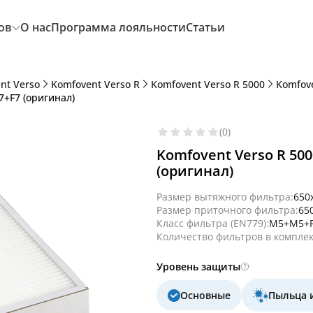
ов
О нас
Программа лояльности
Статьи
nt Verso
Komfovent Verso R
Komfovent Verso R 5000
Komfove
7+F7 (оригинал)
(0)
Komfovent Verso R 50
(оригинал)
Размер вытяжного фильтра:
650
Размер приточного фильтра:
65
Класс фильтра (EN779):
M5+M5+F
Количество фильтров в комплек
Уровень защиты
Основные
Пыльца 