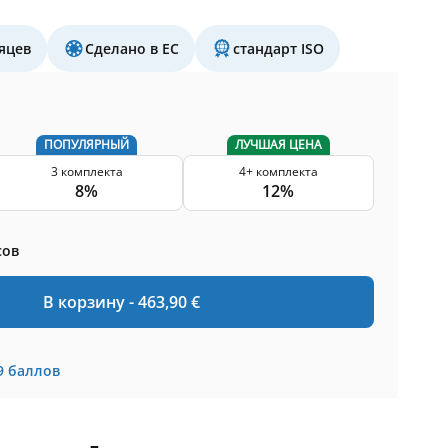
яцев
Сделано в ЕС
стандарт ISO
ПОПУЛЯРНЫЙ
ЛУЧШАЯ ЦЕНА
3 комплекта
4+ комплекта
8%
12%
сов
В корзину -
463,90
€
9
баллов