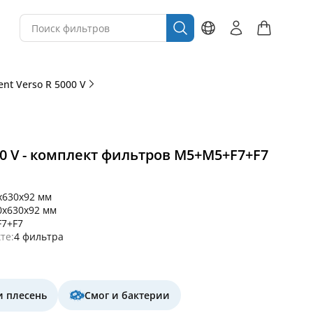
nt Verso R 5000 V
00 V - комплект фильтров M5+M5+F7+F7
x630x92 мм
0x630x92 мм
7+F7
те:
4 фильтра
и плесень
Смог и бактерии