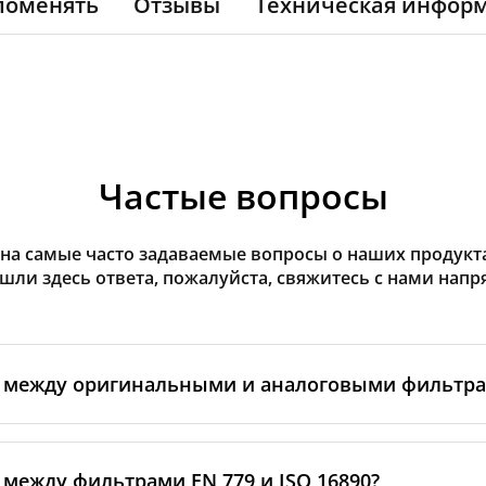
поменять
Отзывы
Техническая инфор
Частые вопросы
на самые часто задаваемые вопросы о наших продуктах
ашли здесь ответа, пожалуйста, свяжитесь с нами напр
а между оригинальными и аналоговыми фильтр
льтры производятся самим изготовителем рекуператор
ными производственными партнёрами. Такие фильтры 
 между фильтрами EN 779 и ISO 16890?