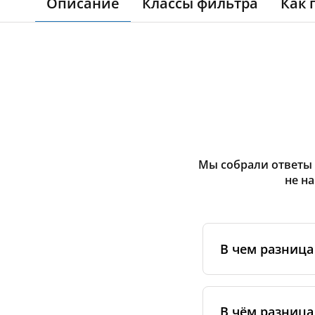
Описание
Классы фильтра
Как 
Мы собрали ответы 
не н
В чем разниц
Оригинальные фи
сертифицирован
В чём разница