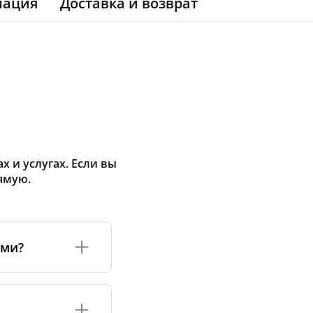
мация
Доставка и возврат
 и услугах. Если вы
ямую.
ами?
а или его
соответствуют