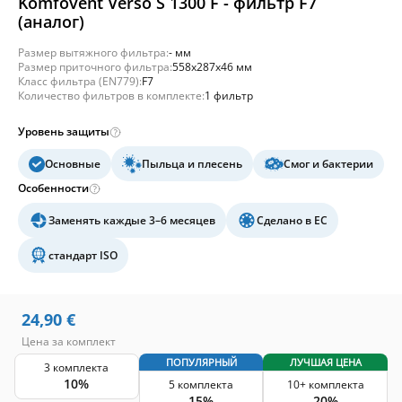
Komfovent Verso S 1300 F - фильтр F7
(аналог)
Размер вытяжного фильтра:
- мм
Размер приточного фильтра:
558x287x46 мм
Класс фильтра (EN779):
F7
Количество фильтров в комплекте:
1 фильтр
Уровень защиты
Основные
Пыльца и плесень
Смог и бактерии
Особенности
Заменять каждые 3–6 месяцев
Сделано в ЕС
стандарт ISO
24,90
€
Цена за комплект
ПОПУЛЯРНЫЙ
ЛУЧШАЯ ЦЕНА
3 комплекта
10%
5 комплекта
10+ комплекта
15%
20%