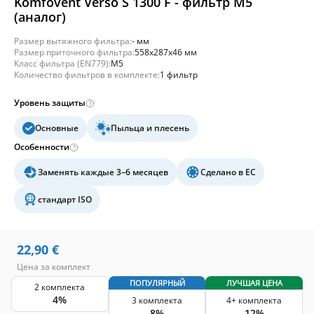
Komfovent Verso S 1300 F - фильтр M5
(аналог)
Размер вытяжного фильтра:
- мм
Размер приточного фильтра:
558x287x46 мм
Класс фильтра (EN779):
M5
Количество фильтров в комплекте:
1 фильтр
Уровень защиты
Основные
Пыльца и плесень
Особенности
Заменять каждые 3–6 месяцев
Сделано в ЕС
стандарт ISO
22,90
€
Цена за комплект
ПОПУЛЯРНЫЙ
ЛУЧШАЯ ЦЕНА
2 комплекта
4%
3 комплекта
4+ комплекта
8%
12%