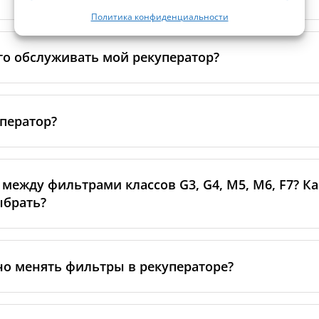
хов, пыли и микроорганизмов в воздуховодах.
Политика конфиденциальности
д воздуха:
чем мощнее работает рекуператор, тем быст
на фильтров обеспечивает чистый воздух и защищает си
льтры.
куператора
нельзя мыть
. Вода повреждает фильтрующий
вность и может деформировать фильтр, из-за чего он п
го обслуживать мой рекуператор?
грязняются слишком быстро, возможно, стоит выбрать д
дшает воздушный поток.
тывать местные условия воздуха.
ько лёгкое удаление пыли мягкой сухой тканью, но для 
 нужно
регулярно заменять
, а не промывать.
ной замены фильтров, полезно периодически очищать
а. Это помогает поддерживать эффективность рекуперат
уператор?
. Вы можете сделать это самостоятельно: снимите фильт
у и аккуратно очистите теплообменник пылесосом на 
ью.
то система вентиляции, которая постоянно удаляет заг
подаёт свежий, отфильтрованный воздух с улицы. Внут
 между фильтрами классов G3, G4, M5, M6, F7? К
ередаёт тепло от удаляемого воздуха приточному, не с
ыбрать?
лее чистый воздух в доме и помогает снижать затраты н
оказывает, какие по размеру частицы он способен задер
 лучше фильтр улавливает пыль, пыльцу и мелкие загряз
но менять фильтры в рекуператоре?
ндуются
более высокие классы
(например, M5–F7), а на 
нт — использовать те фильтры, которые указаны прои
тора. Для подробностей вы можете ознакомиться с на
ры рекомендуется менять
каждые 3–6 месяцев
, чтобы п