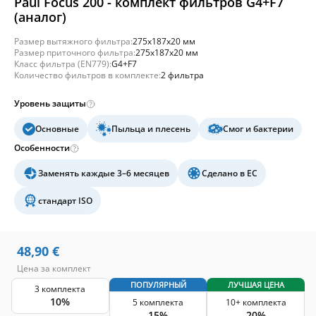
Paul Focus 200 - комплект фильтров G4+F7
(аналог)
Размер вытяжного фильтра:
275x187x20 мм
Размер приточного фильтра:
275x187x20 мм
Класс фильтра (EN779):
G4+F7
Количество фильтров в комплекте:
2 фильтра
Уровень защиты
Основные
Пыльца и плесень
Смог и бактерии
Особенности
Заменять каждые 3–6 месяцев
Сделано в ЕС
стандарт ISO
48,90
€
Цена за комплект
ПОПУЛЯРНЫЙ
ЛУЧШАЯ ЦЕНА
3 комплекта
10%
5 комплекта
10+ комплекта
15%
20%