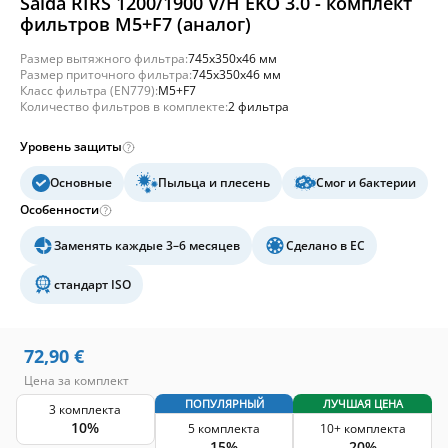
Salda RIRS 1200/1900 V/H EKO 3.0 - комплект
фильтров M5+F7 (аналог)
Размер вытяжного фильтра:
745x350x46 мм
Размер приточного фильтра:
745x350x46 мм
Класс фильтра (EN779):
M5+F7
Количество фильтров в комплекте:
2 фильтра
Уровень защиты
Основные
Пыльца и плесень
Смог и бактерии
Особенности
Заменять каждые 3–6 месяцев
Сделано в ЕС
стандарт ISO
72,90
€
Цена за комплект
ПОПУЛЯРНЫЙ
ЛУЧШАЯ ЦЕНА
3 комплекта
10%
5 комплекта
10+ комплекта
15%
20%