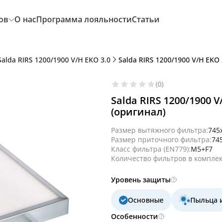
ов
О нас
Программа лояльности
Статьи
Salda RIRS 1200/1900 V/H EKO 3.0
Salda RIRS 1200/1900 V/H EKO
(0)
Salda RIRS 1200/1900 
(оригинал)
Размер вытяжного фильтра:
745
Размер приточного фильтра:
74
Класс фильтра (EN779):
M5+F7
Количество фильтров в комплек
Уровень защиты
Основные
Пыльца 
Особенности