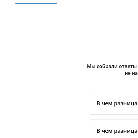
Мы собрали ответы 
не н
В чем разниц
Оригинальные фи
сертифицирован
В чём разница
специальным ста