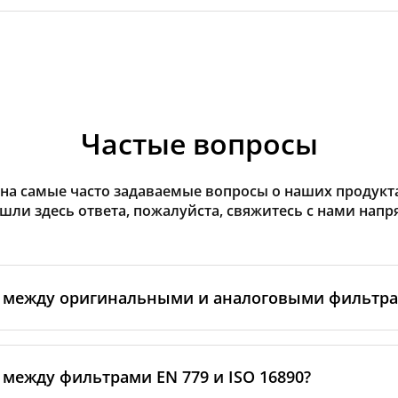
Частые вопросы
на самые часто задаваемые вопросы о наших продуктах
ашли здесь ответа, пожалуйста, свяжитесь с нами напр
а между оригинальными и аналоговыми фильтр
льтры производятся самим изготовителем рекуператор
ными производственными партнёрами. Такие фильтры 
 между фильтрами EN 779 и ISO 16890?
ндартам бренда, включая требования к материалам, пр