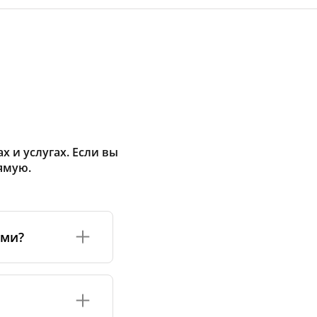
 и услугах. Если вы
ямую.
ами?
а или его
соответствуют
оизводству и