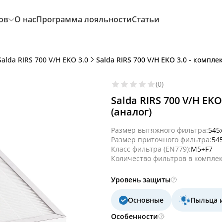
ов
О нас
Программа лояльности
Статьи
Salda RIRS 700 V/H EKO 3.0
Salda RIRS 700 V/H EKO 3.0 - компле
(0)
Salda RIRS 700 V/H EK
(аналог)
Размер вытяжного фильтра:
545
Размер приточного фильтра:
54
Класс фильтра (EN779):
M5+F7
Количество фильтров в комплек
Уровень защиты
Основные
Пыльца 
Особенности