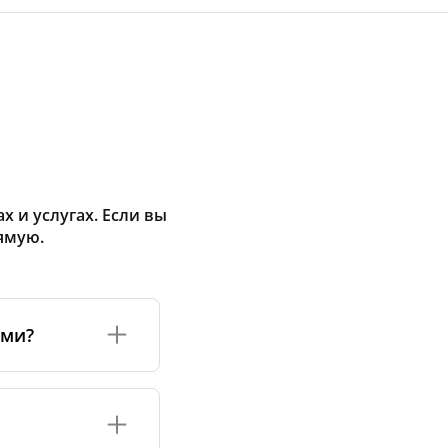
 и услугах. Если вы
ямую.
ами?
а или его
соответствуют
оизводству и