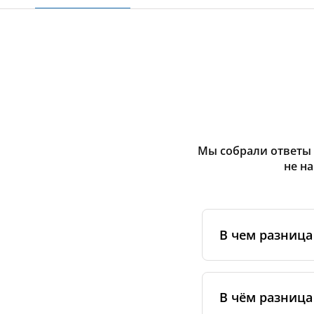
Мы собрали ответы 
не н
В чем разниц
Оригинальные фи
сертифицирован
В чём разница
специальным ста