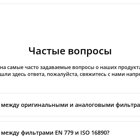
Частые вопросы
на самые часто задаваемые вопросы о наших продуктах
ашли здесь ответа, пожалуйста, свяжитесь с нами напр
а между оригинальными и аналоговыми фильтр
льтры производятся самим изготовителем рекуператор
ными производственными партнёрами. Такие фильтры 
 между фильтрами EN 779 и ISO 16890?
ндартам бренда, включая требования к материалам, пр