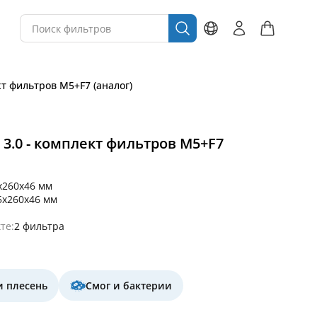
кт фильтров M5+F7 (аналог)
O 3.0 - комплект фильтров M5+F7
x260x46 мм
5x260x46 мм
те:
2 фильтра
и плесень
Смог и бактерии