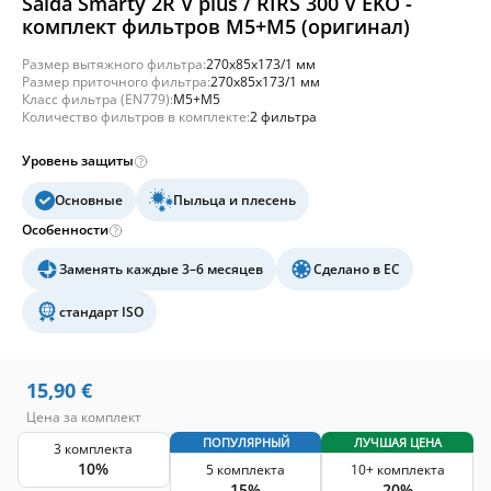
Salda Smarty 2R V plus / RIRS 300 V EKO -
комплект фильтров M5+M5 (оригинал)
Размер вытяжного фильтра:
270x85x173/1 мм
Размер приточного фильтра:
270x85x173/1 мм
Класс фильтра (EN779):
M5+M5
Количество фильтров в комплекте:
2 фильтра
Уровень защиты
Основные
Пыльца и плесень
Особенности
Заменять каждые 3–6 месяцев
Сделано в ЕС
стандарт ISO
15,90
€
Цена за комплект
ПОПУЛЯРНЫЙ
ЛУЧШАЯ ЦЕНА
3 комплекта
10%
5 комплекта
10+ комплекта
15%
20%