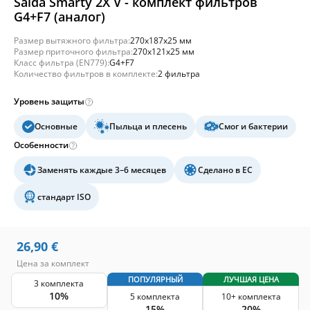
Salda Smarty 2X V - комплект фильтров
G4+F7 (аналог)
Размер вытяжного фильтра:
270x187x25 мм
Размер приточного фильтра:
270x121x25 мм
Класс фильтра (EN779):
G4+F7
Количество фильтров в комплекте:
2 фильтра
Уровень защиты
Основные
Пыльца и плесень
Смог и бактерии
Особенности
Заменять каждые 3–6 месяцев
Сделано в ЕС
стандарт ISO
26,90
€
Цена за комплект
ПОПУЛЯРНЫЙ
ЛУЧШАЯ ЦЕНА
3 комплекта
10%
5 комплекта
10+ комплекта
15%
20%