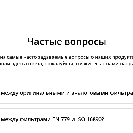
Частые вопросы
на самые часто задаваемые вопросы о наших продуктах
ашли здесь ответа, пожалуйста, свяжитесь с нами напр
а между оригинальными и аналоговыми фильтр
льтры производятся самим изготовителем рекуператор
ными производственными партнёрами. Такие фильтры 
 между фильтрами EN 779 и ISO 16890?
ндартам бренда, включая требования к материалам, пр