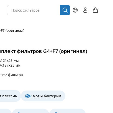
+F7 (оригинал)
омплект фильтров G4+F7 (оригинал)
x121x25 мм
0x187x25 мм
те:
2 фильтра
и плесень
Смог и бактерии