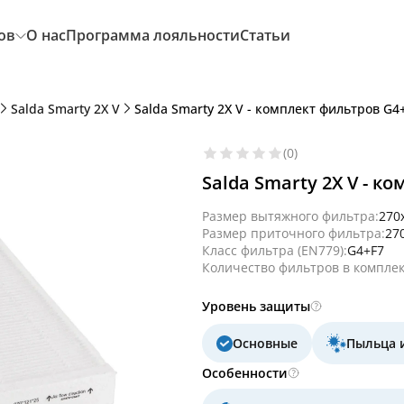
ов
О нас
Программа лояльности
Статьи
Salda Smarty 2X V
Salda Smarty 2X V - комплект фильтров G4
(0)
Salda Smarty 2X V - к
Размер вытяжного фильтра:
270
Размер приточного фильтра:
27
Класс фильтра (EN779):
G4+F7
Количество фильтров в комплек
Уровень защиты
Основные
Пыльца 
Особенности