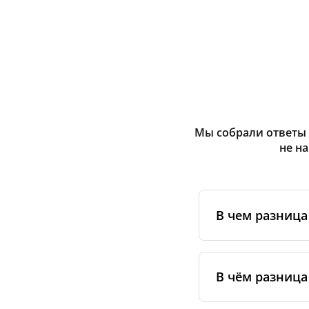
Мы собрали ответы 
не н
В чем разниц
Оригинальные фи
сертифицирован
В чём разница
специальным ста
упаковке.