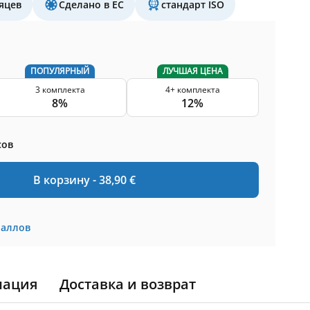
яцев
Сделано в ЕС
стандарт ISO
ПОПУЛЯРНЫЙ
ЛУЧШАЯ ЦЕНА
3 комплекта
4+ комплекта
8%
12%
сов
В корзину -
38,90
€
баллов
мация
Доставка и возврат