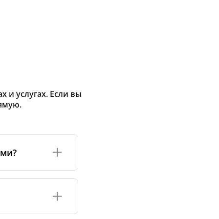
 и услугах. Если вы
ямую.
ами?
а или его
соответствуют
оизводству и