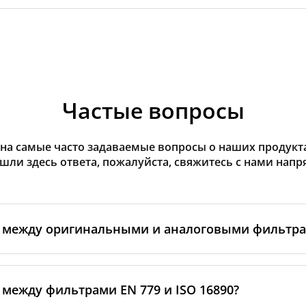
Частые вопросы
на самые часто задаваемые вопросы о наших продуктах
ашли здесь ответа, пожалуйста, свяжитесь с нами напр
а между оригинальными и аналоговыми фильтр
льтры производятся самим изготовителем рекуператор
ными производственными партнёрами. Такие фильтры 
 между фильтрами EN 779 и ISO 16890?
ндартам бренда, включая требования к материалам, пр