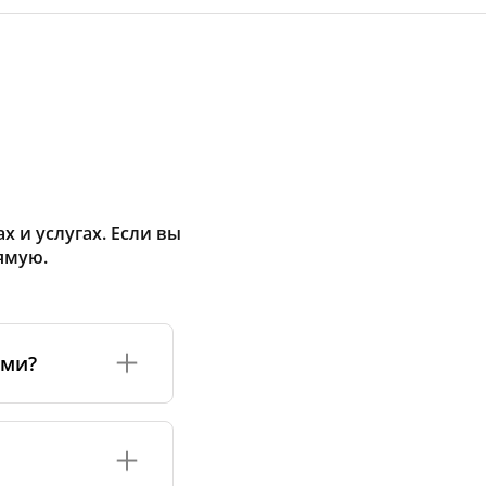
 и услугах. Если вы
ямую.
ами?
а или его
соответствуют
оизводству и