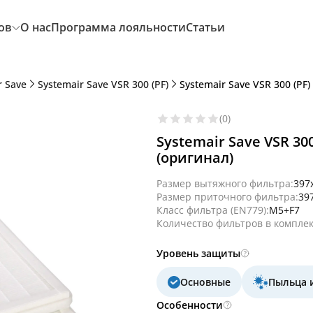
ов
О нас
Программа лояльности
Статьи
r Save
Systemair Save VSR 300 (PF)
Systemair Save VSR 300 (PF
(0)
Systemair Save VSR 30
(оригинал)
Размер вытяжного фильтра:
397
Размер приточного фильтра:
39
Класс фильтра (EN779):
M5+F7
Количество фильтров в комплек
Уровень защиты
Основные
Пыльца 
Особенности