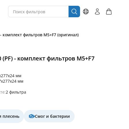
) - комплект фильтров M5+F7 (оригинал)
0 (PF) - комплект фильтров M5+F7
x277x24 мм
7x277x24 мм
те:
2 фильтра
и плесень
Смог и бактерии