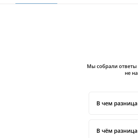
Мы собрали ответы 
не н
В чем разниц
Оригинальные фи
сертифицирован
В чём разница
специальным ста