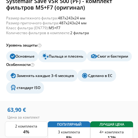
Systemair Save VSR 500 (PF) - комплект
фильтров M5+F7 (оригинал)
Размер вытяжного фильтра:
487x243x24 мм
Размер приточного фильтра:
487x243x24 мм
Класс фильтра (EN779):
M5+F7
Количество фильтров в комплекте:
2 фильтра
Уровень защиты
Основные
Пыльца и плесень
Смог и бактерии
Особенности
Заменять каждые 3–6 месяцев
Сделано в ЕС
стандарт ISO
63,90
€
Цена за комплект
ПОПУЛЯРНЫЙ
ЛУЧШАЯ ЦЕНА
2 комплекта
4%
3 комплекта
4+ комплекта
8%
12%