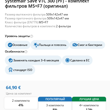
Systemair Save VTC 300 (PF) - комплект
фильтров M5+F7 (оригинал)
Размер вытяжного фильтра:
509x142x47 мм
Размер приточного фильтра:
509x142x47 мм
Класс фильтра (EN779):
M5+F7
Количество фильтров в комплекте:
2 фильтра
Уровень защиты
Основные
Пыльца и плесень
Смог и бактерии
Особенности
Заменять каждые 3–6 месяцев
Сделано в ЕС
стандарт ISO
64,90
€
Цена за комплект
ПОПУЛЯРНЫЙ
ЛУЧШАЯ ЦЕНА
2 комплекта
4%
3 комплекта
4+ комплекта
8%
12%