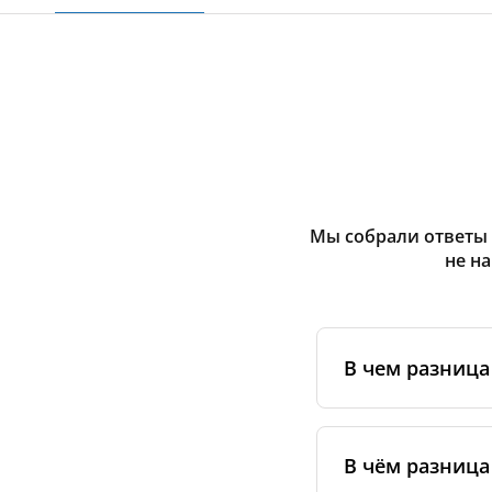
Мы собрали ответы 
не н
В чем разниц
Оригинальные фи
сертифицирован
В чём разница
специальным ста