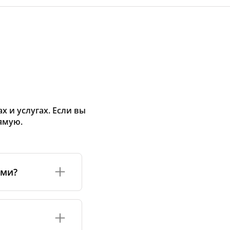
 и услугах. Если вы
ямую.
ами?
а или его
соответствуют
оизводству и