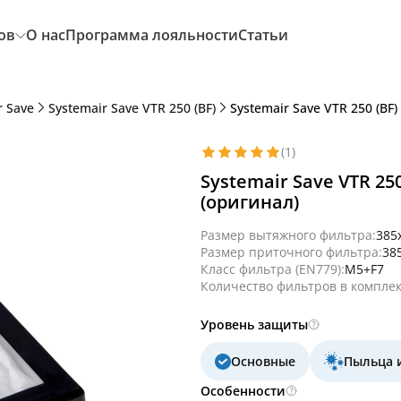
ов
О нас
Программа лояльности
Статьи
r Save
Systemair Save VTR 250 (BF)
Systemair Save VTR 250 (BF
(1)
Systemair Save VTR 25
(оригинал)
Размер вытяжного фильтра:
385
Размер приточного фильтра:
38
Класс фильтра (EN779):
M5+F7
Количество фильтров в комплек
Уровень защиты
Основные
Пыльца 
Особенности