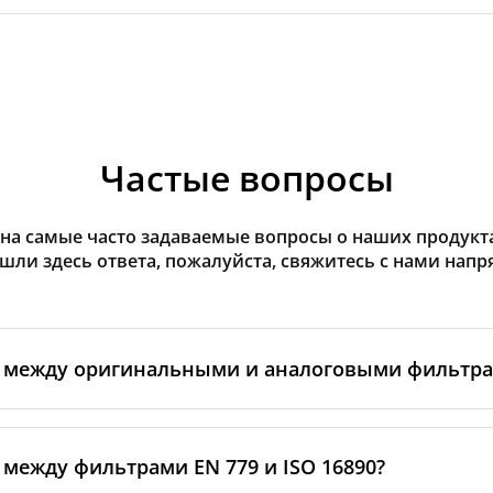
Частые вопросы
на самые часто задаваемые вопросы о наших продуктах
ашли здесь ответа, пожалуйста, свяжитесь с нами напр
а между оригинальными и аналоговыми фильтр
льтры производятся самим изготовителем рекуператор
ными производственными партнёрами. Такие фильтры 
 между фильтрами EN 779 и ISO 16890?
ндартам бренда, включая требования к материалам, пр