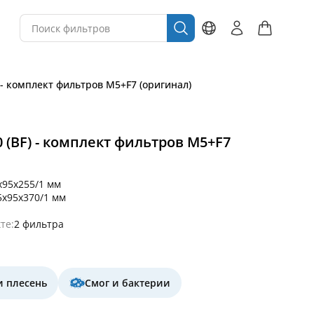
) - комплект фильтров M5+F7 (оригинал)
0 (BF) - комплект фильтров M5+F7
x95x255/1 мм
5x95x370/1 мм
те:
2 фильтра
и плесень
Смог и бактерии