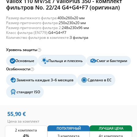
Vallox 110 MV/SE / ValloPlus 350 - комплект
фильтров No. 22/24 G4+G4+F7 (оригинал)
Размер вытяжного фильтра:
400x260x20 мм
Размер приточного фильтра:
250x230x20 мм
Размер приточного фильтра 2:
248x230x96 мм
Класс фильтра (EN779):
G4+G4+F7
Количество фильтров в комплекте:
3 фильтра
Уровень защиты
Основные
Пыльца и плесень
Смог и бактерии
Особенности
Заменять каждые 3–6 месяцев
Сделано в ЕС
стандарт ISO
55,90
€
Цена за комплект
ПОПУЛЯРНЫЙ
ЛУЧШАЯ ЦЕНА
2 комплекта
4%
3 комплекта
4+ комплекта