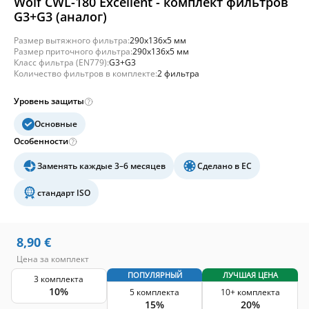
Wolf CWL-180 Excellent - комплект фильтров
G3+G3 (аналог)
Размер вытяжного фильтра:
290x136x5 мм
Размер приточного фильтра:
290x136x5 мм
Класс фильтра (EN779):
G3+G3
Количество фильтров в комплекте:
2 фильтра
Уровень защиты
Основные
Особенности
Заменять каждые 3–6 месяцев
Сделано в ЕС
стандарт ISO
8,90
€
Цена за комплект
ПОПУЛЯРНЫЙ
ЛУЧШАЯ ЦЕНА
3 комплекта
10%
5 комплекта
10+ комплекта
15%
20%