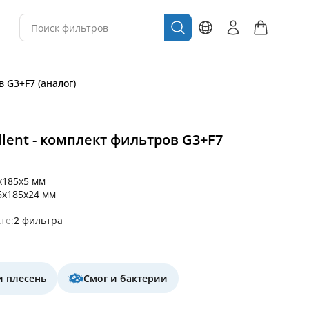
в G3+F7 (аналог)
llent - комплект фильтров G3+F7
x185x5 мм
5x185x24 мм
те:
2 фильтра
и плесень
Смог и бактерии