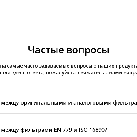
Частые вопросы
на самые часто задаваемые вопросы о наших продуктах
ашли здесь ответа, пожалуйста, свяжитесь с нами напр
а между оригинальными и аналоговыми фильтр
льтры производятся самим изготовителем рекуператор
ными производственными партнёрами. Такие фильтры 
 между фильтрами EN 779 и ISO 16890?
ндартам бренда, включая требования к материалам, пр