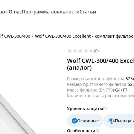
ов
О нас
Программа лояльности
Статьи
lf CWL-300/400
Wolf CWL-300/400 Excellent - комплект фильтро
(0)
Wolf CWL-300/400 Exce
(аналог)
Размер вытяжного фильтра:
525
Размер приточного фильтра:
52
Класс фильтра (EN779):
G4+F7
Количество фильтров в комплек
Уровень защиты
Основные
Пыльца 
Особенности