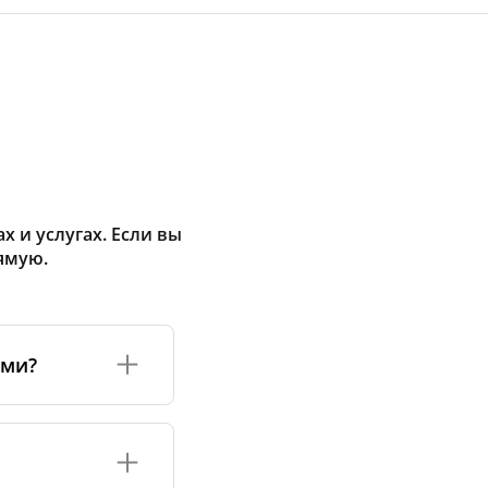
 и услугах. Если вы
ямую.
ами?
а или его
соответствуют
оизводству и