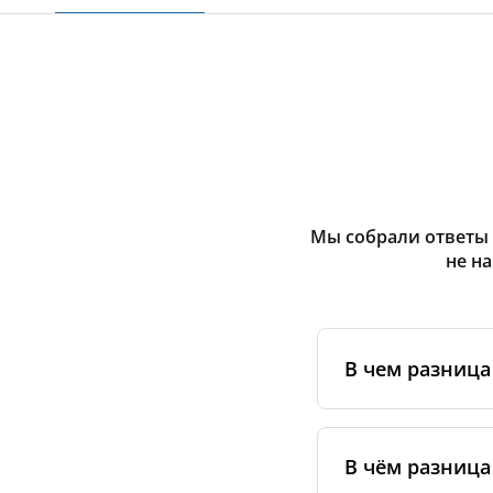
Мы собрали ответы 
не н
В чем разниц
Оригинальные фи
сертифицирован
В чём разница
специальным ста