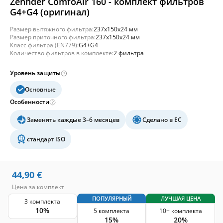
Zehnder ComfoAir 160 - комплект фильтров
G4+G4 (оригинал)
Размер вытяжного фильтра:
237x150x24 мм
Размер приточного фильтра:
237x150x24 мм
Класс фильтра (EN779):
G4+G4
Количество фильтров в комплекте:
2 фильтра
Уровень защиты
Основные
Особенности
Заменять каждые 3–6 месяцев
Сделано в ЕС
стандарт ISO
44,90
€
Цена за комплект
ПОПУЛЯРНЫЙ
ЛУЧШАЯ ЦЕНА
3 комплекта
10%
5 комплекта
10+ комплекта
15%
20%