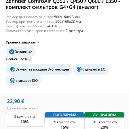
Zehnder ComfoAir Q350 / Q450 / Q600 / E350 -
комплект фильтров G4+G4 (аналог)
Размер вытяжного фильтра:
500x160x23 мм
Размер приточного фильтра:
500x160x23 мм
Класс фильтра (EN779):
G4+G4
Количество фильтров в комплекте:
2 фильтра
Уровень защиты
Основные
Особенности
Заменять каждые 3–6 месяцев
Сделано в ЕС
стандарт ISO
22,90
€
Цена за комплект
ПОПУЛЯРНЫЙ
ЛУЧШАЯ ЦЕНА
3 комплекта
10%
5 комплекта
10+ комплекта
15%
20%