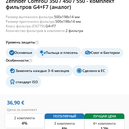
Zehnder ComfoD 350 / 450 / 550 - комплект
фильтров G4+F7 (аналог)
Размер вытяжного фильтра:
500x198x14 мм
Размер приточного фильтра:
500x198x14 мм
Класс фильтра (EN779):
G4+F7
Количество фильтров в комплекте:
2 фильтра
Уровень защиты
Основные
Пыльца и плесень
Смог и бактерии
Особенности
Заменять каждые 3–6 месяцев
Сделано в ЕС
стандарт ISO
36,90
€
Цена за комплект
ПОПУЛЯРНЫЙ
ЛУЧШАЯ ЦЕНА
2 комплекта
4%
3 комплекта
4+ комплекта
8%
12%