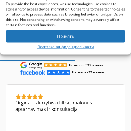
To provide the best experiences, we use technologies like cookies to
store and/or access device information. Consenting to these technologies
will allow us to process data such as browsing behavior or unique IDs on
1-4 of 4
this site. Not consenting or withdrawing consent, may adversely affect
certain features and functions.
Принять
Отзывы клиентов
Политика конфиденциальности
На основе
339
отзывы
На основе
22
отзывы
Orginalus kokybiški filtrai, malonus
aptarnavimas ir konsultacija