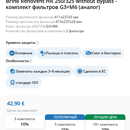
Brink Renovent HR 250/325 without bypass -
комплект фильтров G3+M6 (аналог)
Размер вытяжного фильтра:
411x237x5 мм
Размер приточного фильтра:
415x237x24 мм
Класс фильтра (EN779):
G3+M6
Количество фильтров в комплекте:
2 фильтра
Уровень защиты
Основные
Пыльца и плесень
Смог и бактерии
Особенности
Заменять каждые 3–6 месяцев
Сделано в ЕС
стандарт ISO
42,90
€
Цена за комплект
ПОПУЛЯРНЫЙ
ЛУЧШАЯ ЦЕНА
3 комплекта
10%
5 комплекта
10+ комплекта
15%
20%