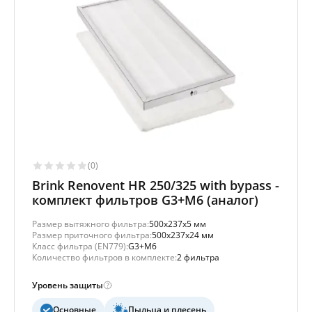
(0)
Brink Renovent HR 250/325 with bypass -
комплект фильтров G3+M6 (аналог)
Размер вытяжного фильтра:
500x237x5 мм
Размер приточного фильтра:
500x237x24 мм
Класс фильтра (EN779):
G3+M6
Количество фильтров в комплекте:
2 фильтра
Уровень защиты
Основные
Пыльца и плесень