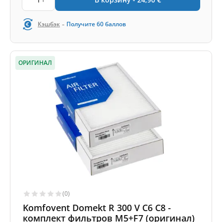
-
Кэшбэк
Получите
60
баллов
ОРИГИНАЛ
(0)
Komfovent Domekt R 300 V C6 C8 -
комплект фильтров M5+F7 (оригинал)