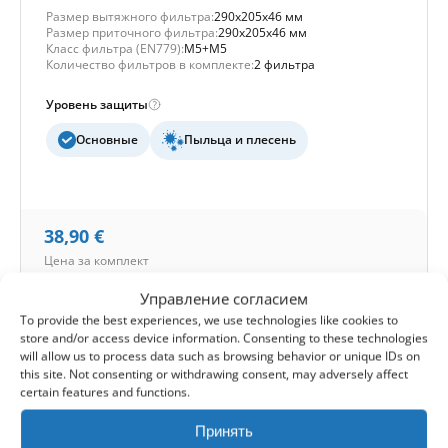
Размер вытяжного фильтра:
290x205x46 мм
Размер приточного фильтра:
290x205x46 мм
Класс фильтра (EN779):
M5+M5
Количество фильтров в комплекте:
2 фильтра
Уровень защиты
Основные
Пыльца и плесень
38,90
€
Цена за комплект
Управление согласием
2 комплекта
3 комплекта
4+ комплекта
To provide the best experiences, we use technologies like cookies to
4%
8%
12%
store and/or access device information. Consenting to these technologies
will allow us to process data such as browsing behavior or unique IDs on
Отправка товара:
24-48 часов
this site. Not consenting or withdrawing consent, may adversely affect
certain features and functions.
1
В корзину -
38,90
€
Принять