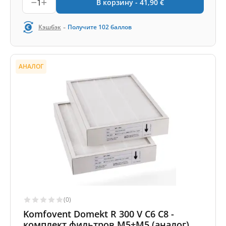
1
В корзину -
41,90
€
-
Кэшбэк
Получите
102
баллов
АНАЛОГ
(0)
Komfovent Domekt R 300 V C6 C8 -
комплект фильтров M5+M5 (аналог)