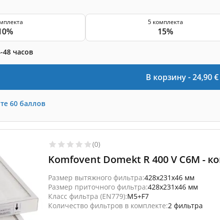
омплекта
5 комплекта
10%
15%
-48 часов
В корзину -
24,90
€
те
60
баллов
(0)
Komfovent Domekt R 400 V C6M - к
Размер вытяжного фильтра:
428x231x46 мм
Размер приточного фильтра:
428x231x46 мм
Класс фильтра (EN779):
M5+F7
Количество фильтров в комплекте:
2 фильтра