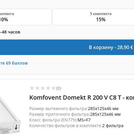
омплекта
5 комплекта
10%
15%
-48 часов
В корзину -
28,90
€
те
69
баллов
(0)
Komfovent Domekt R 200 V C8 T - к
Размер вытяжного фильтра:
285x125x46 мм
Размер приточного фильтра:
285x125x46 мм
Класс фильтра (EN779):
M5+F7
Количество фильтров в комплекте:
2 фильтра