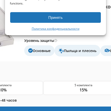
functions.
Komfovent Domekt R 450 V C6M - к
Размер вытяжного фильтра:
517x278x46 мм
Принять
Размер приточного фильтра:
517x278x46 мм
Класс фильтра (EN779):
M5+F7
Политика конфиденциальности
Количество фильтров в комплекте:
2 фильтра
Уровень защиты
Основные
Пыльца и плесень
омплекта
5 комплекта
10%
15%
-48 часов