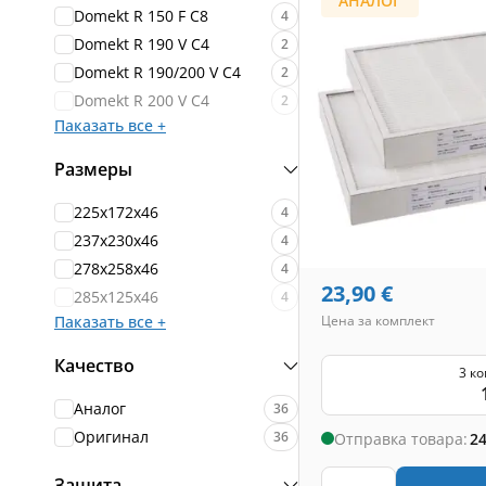
АНАЛОГ
Domekt R 150 F C8
4
Domekt R 190 V C4
2
Domekt R 190/200 V C4
2
Domekt R 200 V C4
2
Паказать все +
Размеры
225x172x46
4
237x230x46
4
278x258x46
4
23,90
€
285x125x46
4
Паказать все +
Цена за комплект
Качество
3 к
Аналог
36
Оригинал
36
Отправка товара:
24
Защита