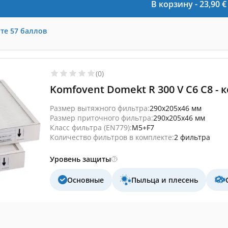
В корзину -
23,90
€
те
57
баллов
(0)
Komfovent Domekt R 300 V C6 C8 -
Размер вытяжного фильтра:
290x205x46 мм
Размер приточного фильтра:
290x205x46 мм
Класс фильтра (EN779):
M5+F7
Количество фильтров в комплекте:
2 фильтра
Уровень защиты
Основные
Пыльца и плесень