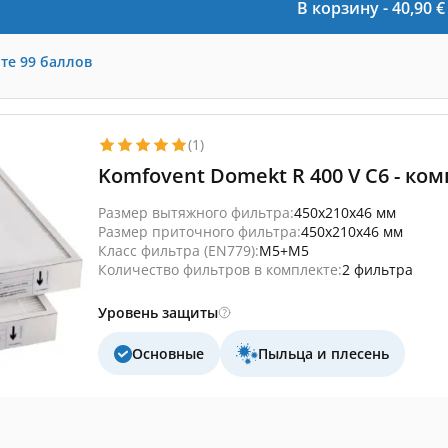
В корзину -
40,90
€
те
99
баллов
(1)
Komfovent Domekt R 400 V C6 - ко
Размер вытяжного фильтра:
450x210x46 мм
Размер приточного фильтра:
450x210x46 мм
Класс фильтра (EN779):
M5+M5
Количество фильтров в комплекте:
2 фильтра
Уровень защиты
Основные
Пыльца и плесень