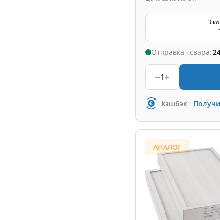
3 к
Отправка товара:
24
1
-
Кэшбэк
Получи
АНАЛОГ