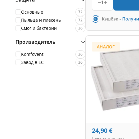
1
Основные
72
-
Кэшбэк
Получи
Пыльца и плесень
72
Смог и бактерии
36
Производитель
АНАЛОГ
Komfovent
36
Завод в ЕС
36
24,90
€
Цена за комплект