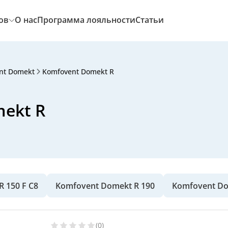
ов
О нас
Программа лояльности
Статьи
nt Domekt
Komfovent Domekt R
ekt R
 150 F C8
Komfovent Domekt R 190
Komfovent Do
(0)