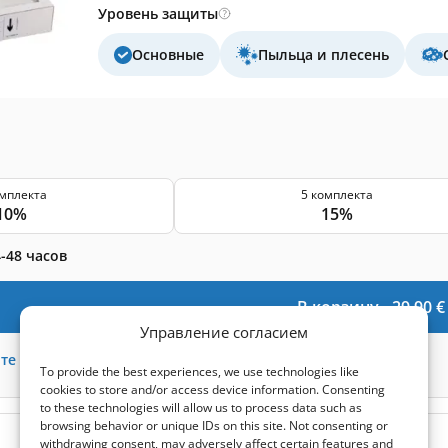
Уровень защиты
Основные
Пыльца и плесень
омплекта
5 комплекта
10%
15%
-48 часов
В корзину -
29,90
€
Управление согласием
те
72
баллов
To provide the best experiences, we use technologies like
cookies to store and/or access device information. Consenting
to these technologies will allow us to process data such as
browsing behavior or unique IDs on this site. Not consenting or
(0)
withdrawing consent, may adversely affect certain features and