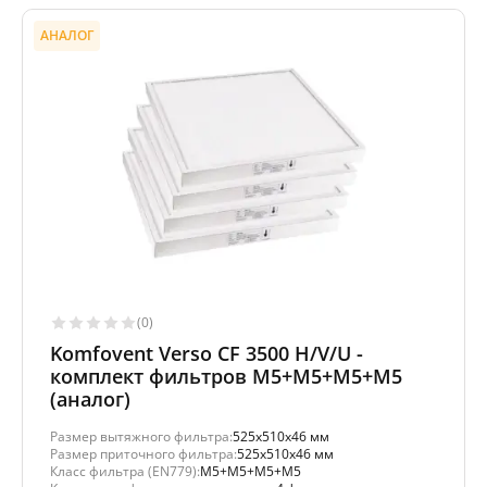
АНАЛОГ
(0)
Komfovent Verso CF 3500 H/V/U -
комплект фильтров M5+M5+M5+M5
(аналог)
Размер вытяжного фильтра:
525x510x46 мм
Размер приточного фильтра:
525x510x46 мм
Класс фильтра (EN779):
M5+M5+M5+M5