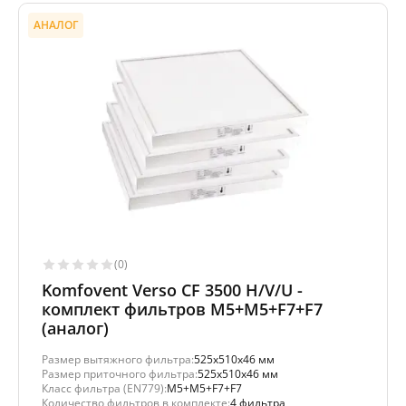
АНАЛОГ
(0)
Komfovent Verso CF 3500 H/V/U -
комплект фильтров M5+M5+F7+F7
(аналог)
Размер вытяжного фильтра:
525x510x46 мм
Размер приточного фильтра:
525x510x46 мм
Класс фильтра (EN779):
M5+M5+F7+F7
Количество фильтров в комплекте:
4 фильтра