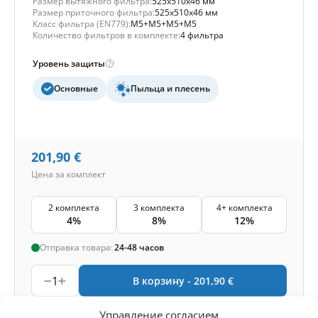
Размер вытяжного фильтра:
525x510x46 мм
Размер приточного фильтра:
525x510x46 мм
Класс фильтра (EN779):
M5+M5+M5+M5
Количество фильтров в комплекте:
4 фильтра
Уровень защиты
Основные
Пыльца и плесень
201,90
€
Цена за комплект
2 комплекта
3 комплекта
4+ комплекта
4%
8%
12%
Отправка товара:
24-48 часов
1
В корзину -
201,90
€
Управление согласием
-
Кэшбэк
Получите
498
баллов