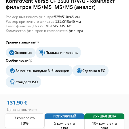
Komfovent Verso CF 3500 H/V/U - комплект
фильтров M5+M5+M5+M5 (аналог)
Размер вытяжного фильтра:
525x510x46 мм
Размер приточного фильтра:
525x510x46 мм
Класс фильтра (EN779):
M5+M5+M5+M5
Количество фильтров в комплекте:
4 фильтра
Уровень защиты
Основные
Пыльца и плесень
Особенности
Заменять каждые 3–6 месяцев
Сделано в ЕС
стандарт ISO
131,90
€
Цена за комплект
ПОПУЛЯРНЫЙ
ЛУЧШАЯ ЦЕНА
3 комплекта
10%
5 комплекта
10+ комплекта
15%
20%