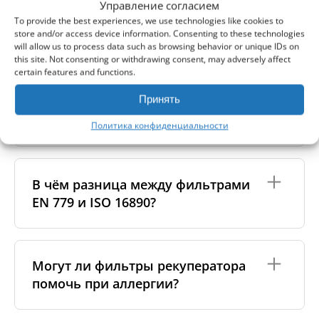
нашли здесь ответа, пожалуйста, свяжитесь с нами
Управление согласием
напрямую.
To provide the best experiences, we use technologies like cookies to
store and/or access device information. Consenting to these technologies
will allow us to process data such as browsing behavior or unique IDs on
this site. Not consenting or withdrawing consent, may adversely affect
certain features and functions.
В чем разница между
Принять
оригинальными и аналоговыми
фильтрами?
Политика конфиденциальности
Оригинальные фильтры производятся самим
изготовителем рекуператора или его
В чём разница между фильтрами
сертифицированными производственными
EN 779 и ISO 16890?
партнёрами. Такие фильтры соответствуют
специальным стандартам бренда, включая
требования к материалам, производству и
упаковке.
Стандарт
EN 779
(уже устарел) использовал классы
G4, M5, F7 и др.
ISO 16890
— современный
Могут ли фильтры рекуператора
Аналоговые фильтры изготавливаются
стандарт, который оценивает эффективность
помочь при аллергии?
надёжными независимыми производителями,
фильтра против частиц
PM10, PM2.5 и PM1
.
которые также соблюдают строгие стандарты
Например, бывший класс
F7
теперь соответствует
качества. Мы тесно сотрудничаем с ними и
ePM1 60%
. Мы указываем обе классификации,