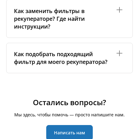
лучший вариант — использовать те фильтры,
В среднем фильтры рекомендуется менять
которые указаны производителем вашего
каждые 3–6 месяцев
, чтобы поддерживать чистый
Как заменить фильтры в
рекуператора. Для подробностей вы можете
воздух и нормальную работу системы.
рекуператоре? Где найти
ознакомиться с нашим руководством по классам
Частота может зависеть от условий:
фильтров.
инструкции?
— загрязнённый городской воздух или стройка
поблизости;
— аллергии или чувствительность дыхательных
Замена фильтров обычно простая операция и не
путей;
требует специальных инструментов — достаточно
Как подобрать подходящий
— наличие домашних животных или курение.
открыть крышку рекуператора, вынуть старые
фильтр для моего рекуператора?
фильтры и установить новые по меткам/стрелкам
Если в вашей системе есть индикатор замены —
потока воздуха. Для большинства наших
ориентируйтесь на него. В остальных случаях
фильтров на странице товара есть отдельный
просто проверяйте фильтры визуально: если они
раздел с инструкциями и/или видео —
Для начала определите
марку и модель
вашего
сильно загрязнены, пришло время заменить их.
посмотрите вкладку
«Как заменить фильтр»
(или
рекуператора — эта информация обычно указана
аналогичную). Просто найдите свой фильтр на
на наклейке на самом устройстве или в
сайте и откройте этот раздел, чтобы получить
руководстве. Если модель неизвестна, снимите
Остались вопросы?
пошаговое руководство.
старый фильтр и измерьте его
длину, ширину и
высоту
. По этим размерам можно выполнить
Мы здесь, чтобы помочь — просто напишите нам.
поиск на нашем сайте — в карточках товаров
указаны точные размеры и характеристики. Если
сомневаетесь, просто свяжитесь с нами:
Написать нам
пришлите
размеры, фото фильтра или устройства
,