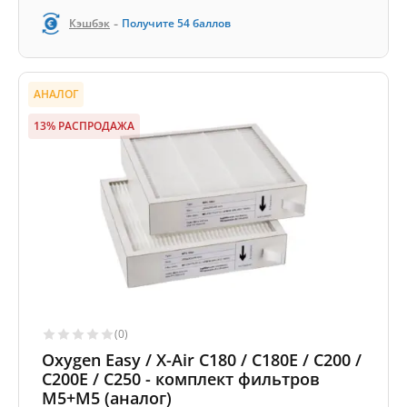
-
Кэшбэк
Получите
54
баллов
АНАЛОГ
13% РАСПРОДАЖА
(0)
Oxygen Easy / X-Air C180 / C180E / C200 /
C200E / C250 - комплект фильтров
M5+M5 (аналог)